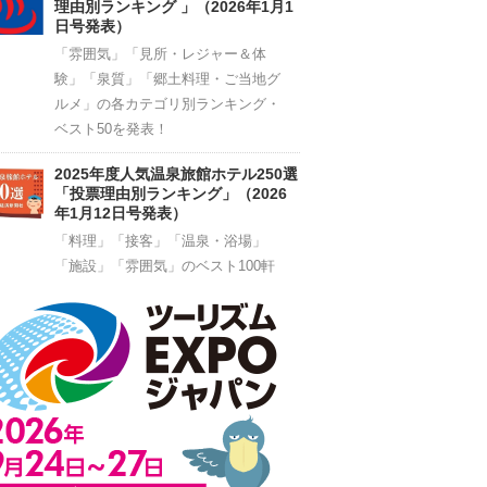
理由別ランキング 」（2026年1月1
日号発表）
「雰囲気」「見所・レジャー＆体
験」「泉質」「郷土料理・ご当地グ
ルメ」の各カテゴリ別ランキング・
ベスト50を発表！
2025年度人気温泉旅館ホテル250選
「投票理由別ランキング」（2026
年1月12日号発表）
「料理」「接客」「温泉・浴場」
「施設」「雰囲気」のベスト100軒