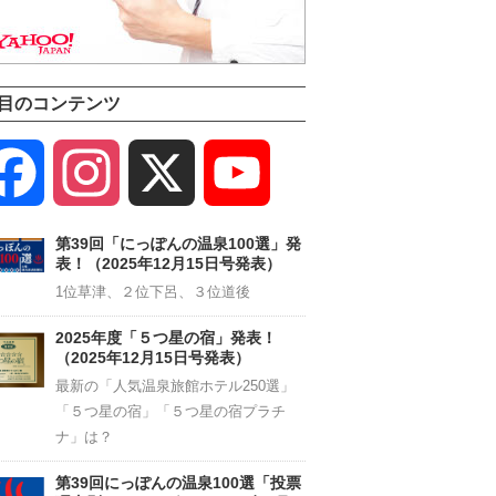
目のコンテンツ
Facebook
Instagram
X
YouTube
Channel
第39回「にっぽんの温泉100選」発
表！（2025年12月15日号発表）
1位草津、２位下呂、３位道後
2025年度「５つ星の宿」発表！
（2025年12月15日号発表）
最新の「人気温泉旅館ホテル250選」
「５つ星の宿」「５つ星の宿プラチ
ナ」は？
第39回にっぽんの温泉100選「投票