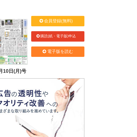
会員登録(無料)
購読(紙・電子版)申込
電子版を読む
月10日(月)号