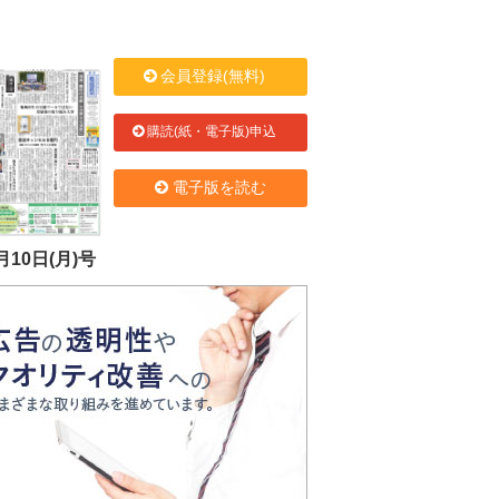
会員登録(無料)
購読(紙・電子版)申込
電子版を読む
月10日(月)号