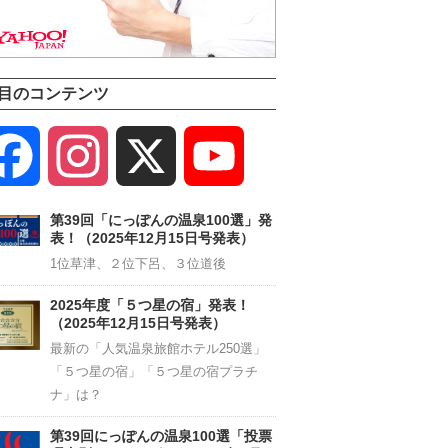
目のコンテンツ
Facebook
Instagram
X
YouTube
Channel
第39回「にっぽんの温泉100選」発
表！（2025年12月15日号発表）
1位草津、２位下呂、３位道後
2025年度「５つ星の宿」発表！
（2025年12月15日号発表）
最新の「人気温泉旅館ホテル250選」
「５つ星の宿」「５つ星の宿プラチ
ナ」は？
第39回にっぽんの温泉100選「投票