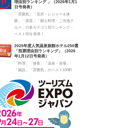
理由別ランキング 」（2026年1月1
日号発表）
「雰囲気」「見所・レジャー＆体
験」「泉質」「郷土料理・ご当地グ
ルメ」の各カテゴリ別ランキング・
ベスト50を発表！
2025年度人気温泉旅館ホテル250選
「投票理由別ランキング」（2026
年1月12日号発表）
「料理」「接客」「温泉・浴場」
「施設」「雰囲気」のベスト100軒