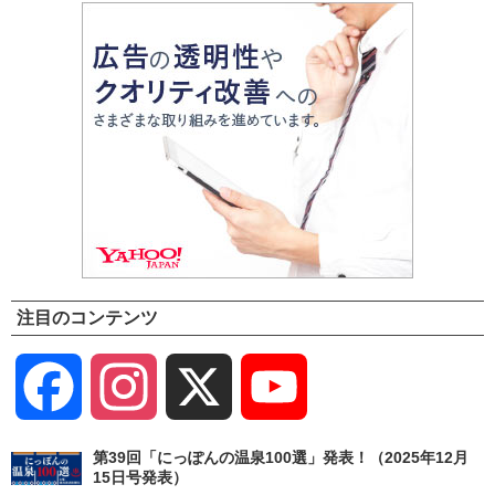
注目のコンテンツ
Facebook
Instagram
X
YouTube
Channel
第39回「にっぽんの温泉100選」発表！（2025年12月
15日号発表）