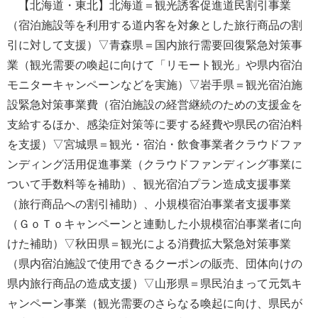
【北海道・東北】北海道＝観光誘客促進道民割引事業
（宿泊施設等を利用する道内客を対象とした旅行商品の割
引に対して支援）▽青森県＝国内旅行需要回復緊急対策事
業（観光需要の喚起に向けて「リモート観光」や県内宿泊
モニターキャンペーンなどを実施）▽岩手県＝観光宿泊施
設緊急対策事業費（宿泊施設の経営継続のための支援金を
支給するほか、感染症対策等に要する経費や県民の宿泊料
を支援）▽宮城県＝観光・宿泊・飲食事業者クラウドファ
ンディング活用促進事業（クラウドファンディング事業に
ついて手数料等を補助）、観光宿泊プラン造成支援事業
（旅行商品への割引補助）、小規模宿泊事業者支援事業
（ＧｏＴｏキャンペーンと連動した小規模宿泊事業者に向
けた補助）▽秋田県＝観光による消費拡大緊急対策事業
（県内宿泊施設で使用できるクーポンの販売、団体向けの
県内旅行商品の造成支援）▽山形県＝県民泊まって元気キ
ャンペーン事業（観光需要のさらなる喚起に向け、県民が