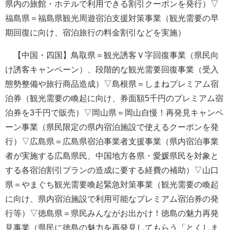
県内の旅館・ホテルで利用できる割引クーポンを発行）▽
福島県＝福島県観光周遊宿泊支援対策事業（観光需要の早
期回復に向け、宿泊旅行の料金割引などを実施）
【中国・四国】鳥取県＝観光誘客Ｖ字回復事業（県民向
け誘客キャンペーン）、段階的な観光需要回復事業（受入
態勢整備や旅行商品造成）▽島根県＝しまねプレミアム宿
泊券（観光需要の喚起に向け、券面額5千円のプレミアム宿
泊券を3千円で販売）▽岡山県＝岡山自慢！再発見キャンペ
ーン事業（県民限定の県内宿泊施設で使えるクーポンを発
行）▽広島県＝広島県宿泊事業者支援事業（県内宿泊事業
者が実施する広島県民、中国地方各県・愛媛県民を対象と
する各宿泊割引プランの造成に要する経費の補助）▽山口
県＝やまぐち観光需要喚起緊急対策事業（観光需要の喚起
に向け、県内宿泊施設で利用可能なプレミアム宿泊券の発
行等）▽徳島県＝県民みんながお出かけ！徳島の魅力再発
見事業（県民に徳島の魅力を再発見してもらう「とくしま