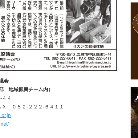
議会
部 地域振興チーム内）
‐４４
ＡＸ ０８２‐２２２‐６４１１
or.jp
net/