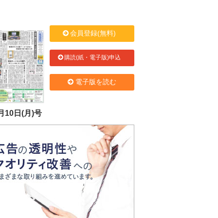
会員登録(無料)
購読(紙・電子版)申込
電子版を読む
月10日(月)号