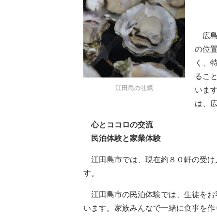
広島
の位
く、
るこ
江田島の牡蠣
いま
は、
心とココロの交流
民泊体験と家業体験
江田島市では、現在約８０軒の受け
す。
江田島市の民泊体験では、生徒をお
います。家族みんなで一緒に食事を作