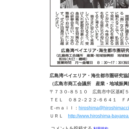
広島湾ベイエリア・海生都市圏研究協
（広島市商工会議所 産業・地域振興
〒７３０‐８５１０ 広島市中区基町５
ＴＥＬ ０８２‐２２２‐６６４１ Ｆ
Ｅ‐ｍａｉｌ：
hiroshima@hiroshimacci.
ＵＲＬ
http://www.hiroshima-bayarea.