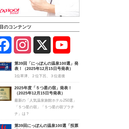
目のコンテンツ
Facebook
Instagram
X
YouTube
Channel
第39回「にっぽんの温泉100選」発
表！（2025年12月15日号発表）
1位草津、２位下呂、３位道後
2025年度「５つ星の宿」発表！
（2025年12月15日号発表）
最新の「人気温泉旅館ホテル250選」
「５つ星の宿」「５つ星の宿プラチ
ナ」は？
第39回にっぽんの温泉100選「投票