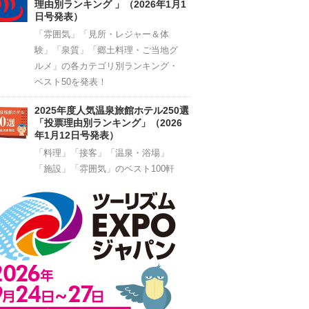
理由別ランキング 」（2026年1月1
日号発表）
「雰囲気」「見所・レジャー＆体
験」「泉質」「郷土料理・ご当地グ
ルメ」の各カテゴリ別ランキング・
ベスト50を発表！
2025年度人気温泉旅館ホテル250選
「投票理由別ランキング」（2026
年1月12日号発表）
「料理」「接客」「温泉・浴場」
「施設」「雰囲気」のベスト100軒