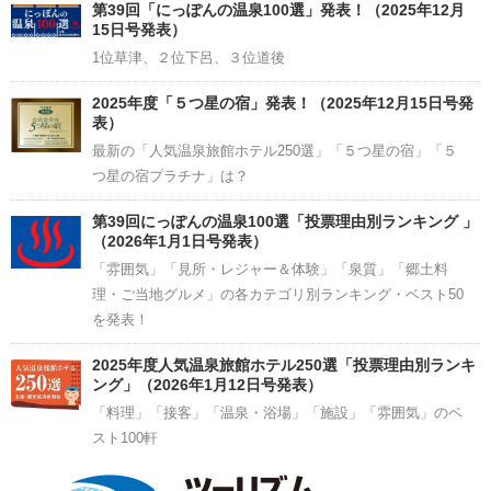
Channel
第39回「にっぽんの温泉100選」発表！（2025年12月
15日号発表）
1位草津、２位下呂、３位道後
2025年度「５つ星の宿」発表！（2025年12月15日号発
表）
最新の「人気温泉旅館ホテル250選」「５つ星の宿」「５
つ星の宿プラチナ」は？
第39回にっぽんの温泉100選「投票理由別ランキング 」
（2026年1月1日号発表）
「雰囲気」「見所・レジャー＆体験」「泉質」「郷土料
理・ご当地グルメ」の各カテゴリ別ランキング・ベスト50
を発表！
2025年度人気温泉旅館ホテル250選「投票理由別ランキ
ング」（2026年1月12日号発表）
「料理」「接客」「温泉・浴場」「施設」「雰囲気」のベ
スト100軒