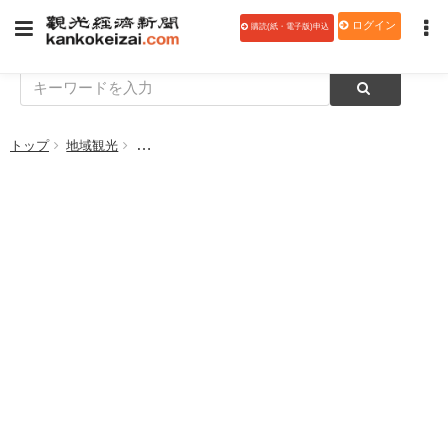
ログイン
購読(紙・電子版)申込
トップ
地域観光
【高付加価値旅館特集】湯畑の湯を心ゆくまで 喜び