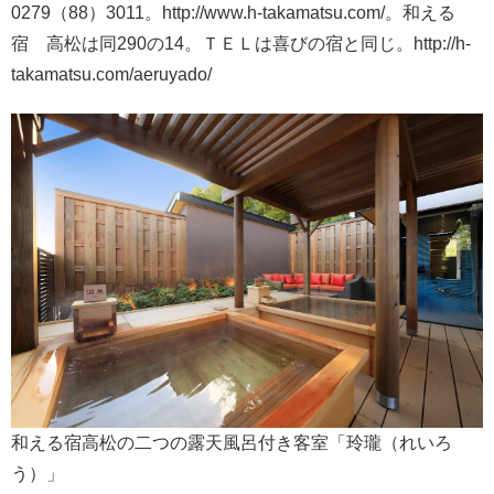
0279（88）3011。http://www.h-takamatsu.com/。和える
宿 高松は同290の14。ＴＥＬは喜びの宿と同じ。http://h-
takamatsu.com/aeruyado/
和える宿高松の二つの露天風呂付き客室「玲瓏（れいろ
う）」