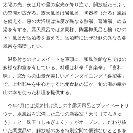
太陽の光、夜は月や星の寂光が降り注ぐ、開放感たっぷり
の空間が広がる。露天風呂は岩風呂、陶器樽（たる）風呂
を備える。恵の大浴場は温度が異なる熱湯、普通湯、ぬる
湯を有する。露天風呂では泉同様、陶器樽風呂と檜（ひの
き）風呂が宿泊者を迎える。宿泊時にはぜひ趣の異なる各
風呂を満喫したい。
温泉付きのセミスイートを筆頭に、和風旅館ならではの
多様な和室を有している。料理は料亭「喜楽亭」「喜和
味」、窓からの山景が美しいメインダイニング「喜望峯」
で、上州和牛を中心とする地元食材のほか、旬の海の幸や
山の幸を使った料理を提供する。
今年4月には源泉掛け流しの半露天風呂とプライベートサ
ウナ、水風呂を完備した二つの新客室「天弓（てんきゅ
う）」と「珠玉（しゅぎょく）」がオープン。こだわり抜
いた調度品や、解放感のある特別空間で優雅なひとときを