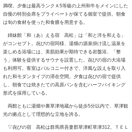
満喫。夕食は最高ランクＡ5等級の上州和牛をメインにした
自慢の特別会席をプライベートが保てる個室で提供。朝食
は旬の食材を使った和食膳を用意する。
姉妹館「和（あ）える宿 高松」は「和と洋を和える」
がコンセプト。㐂びの宿同様、湯畑の源泉掛け流し温泉を
楽しめる浴場には、美肌効果が期待できる岩盤浴、「整
う」体験を提供するサウナを設置した。㐂びの宿の大浴場
も利用可。客室はバルコニー付きで、洋風な設えを取り入
れた和モダンタイプの滞在空間。夕食は㐂びの宿で提供
し、朝食では焼きたての高原パンを含むハーフバイキング
形式を採用している。
両館ともに湯畑や裏草津地蔵から徒歩5分以内で、草津観
光の拠点として理想的な立地を誇る。
▽㐂びの宿 高松は群馬県吾妻郡草津町草津312。ＴＥＬ