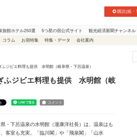
購読(紙・
泉旅館ホテル250選
5つ星の宿公式サイト
観光経済新聞チャンネル
コラム
お宿特集
特集・データ
会社案内
ぎふジビエ料理も提供 水明館（岐阜県・下呂温泉）
ぎふジビエ料理も提供 水明館（岐
ト
県・下呂温泉の水明館（瀧康洋社長）は、温泉はも
ん、客室も充実。「臨川閣」や「飛泉閣」「山水