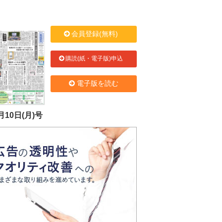
会員登録(無料)
購読(紙・電子版)申込
電子版を読む
月10日(月)号