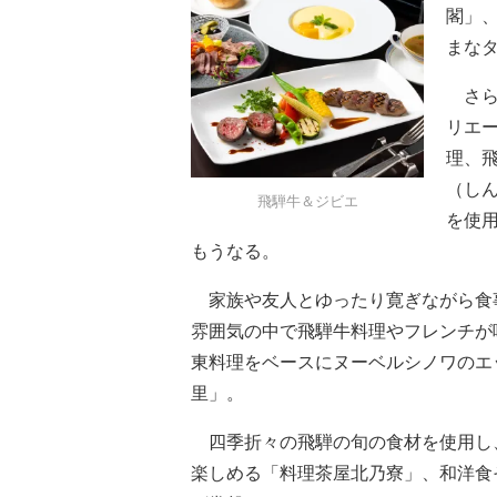
閣」
まな
さら
リエ
理、
（し
飛騨牛＆ジビエ
を使
もうなる。
家族や友人とゆったり寛ぎながら食
雰囲気の中で飛騨牛料理やフレンチが
東料理をベースにヌーベルシノワのエ
里」。
四季折々の飛騨の旬の食材を使用し
楽しめる「料理茶屋北乃寮」、和洋食