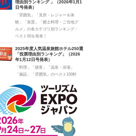
理由別ランキング 」（2026年1月1
日号発表）
「雰囲気」「見所・レジャー＆体
験」「泉質」「郷土料理・ご当地グ
ルメ」の各カテゴリ別ランキング・
ベスト50を発表！
2025年度人気温泉旅館ホテル250選
「投票理由別ランキング」（2026
年1月12日号発表）
「料理」「接客」「温泉・浴場」
「施設」「雰囲気」のベスト100軒