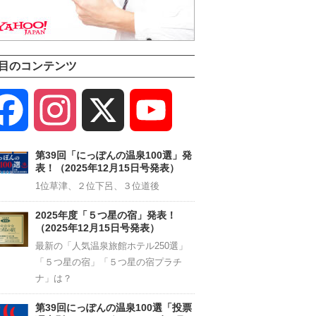
目のコンテンツ
Facebook
Instagram
X
YouTube
Channel
第39回「にっぽんの温泉100選」発
表！（2025年12月15日号発表）
1位草津、２位下呂、３位道後
2025年度「５つ星の宿」発表！
（2025年12月15日号発表）
最新の「人気温泉旅館ホテル250選」
「５つ星の宿」「５つ星の宿プラチ
ナ」は？
第39回にっぽんの温泉100選「投票