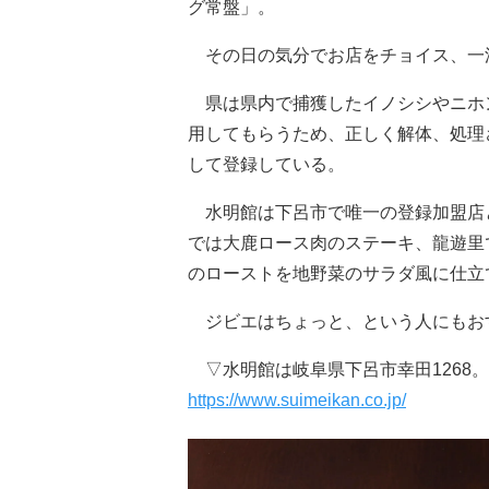
グ常盤」。
その日の気分でお店をチョイス、一
県は県内で捕獲したイノシシやニホ
用してもらうため、正しく解体、処理
して登録している。
水明館は下呂市で唯一の登録加盟店
では大鹿ロース肉のステーキ、龍遊里
のローストを地野菜のサラダ風に仕立
ジビエはちょっと、という人にもお
▽水明館は岐阜県下呂市幸田1268。ＴＥ
https://www.suimeikan.co.jp/