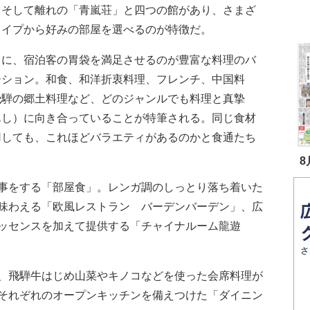
、そして離れの「青嵐荘」と四つの館があり、さまざ
タイプから好みの部屋を選べるのが特徴だ。
に、宿泊客の胃袋を満足させるのが豊富な料理のバ
ーション。和食、和洋折衷料理、フレンチ、中国料
飛騨の郷土料理など、どのジャンルでも料理と真摯
んし）に向き合っていることが特筆される。同じ食材
用しても、これほどバラエティがあるのかと食通たち
8
事をする「部屋食」。レンガ調のしっとり落ち着いた
味わえる「欧風レストラン バーデンバーデン」、広
ッセンスを加えて提供する「チャイナルーム龍遊
、飛騨牛はじめ山菜やキノコなどを使った会席料理が
それぞれのオープンキッチンを備えつけた「ダイニン