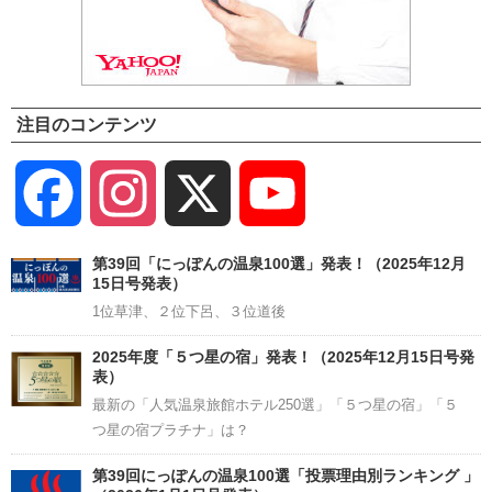
注目のコンテンツ
Facebook
Instagram
X
YouTube
Channel
第39回「にっぽんの温泉100選」発表！（2025年12月
15日号発表）
1位草津、２位下呂、３位道後
2025年度「５つ星の宿」発表！（2025年12月15日号発
表）
最新の「人気温泉旅館ホテル250選」「５つ星の宿」「５
つ星の宿プラチナ」は？
第39回にっぽんの温泉100選「投票理由別ランキング 」