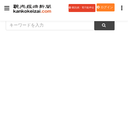
ログイン
購読(紙・電子版)申込