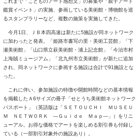
これまで「こどものアート感想文」の募集や「親子アート
鑑賞イベント」の実施、参画している美術館・博物館を巡
るスタンプラリーなど、複数の施策を実施してきた。
今月1日、ＪＢ本四高速は新たに5施設が同ネットワーク
に加わったと発表。「姫路市書写の里・美術工芸館」「下
瀬美術館」「山口県立萩美術館・浦上記念館」「今治市村
上海賊ミュージアム」「北九州市立美術館」が新たに追加
され、同ネットワークに参画する施設は合計で91施設とな
った。
これに伴い、参加施設の特徴や開館時間などの基本情報
を掲載したＡ6サイズの冊子「せとうち美術館ネットワーク
パスポート」（英語版は「ＳＥＴＯＵＣＨＩ ＭＵＳＥＵ
Ｍ ＮＥＴＷＯＲＫ ―Ｇｕｉｄｅ Ｍａｐ―」）をリニ
ューアル。お得な価格でアートを楽しめる割引券も付録し
ている（一部割引対象外の施設あり）。