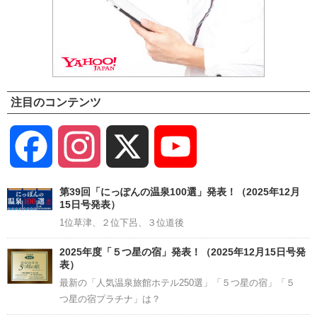
注目のコンテンツ
Facebook
Instagram
X
YouTube
Channel
第39回「にっぽんの温泉100選」発表！（2025年12月
15日号発表）
1位草津、２位下呂、３位道後
2025年度「５つ星の宿」発表！（2025年12月15日号発
表）
最新の「人気温泉旅館ホテル250選」「５つ星の宿」「５
つ星の宿プラチナ」は？