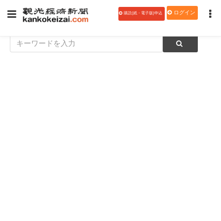
ログイン
購読(紙・電子版)申込