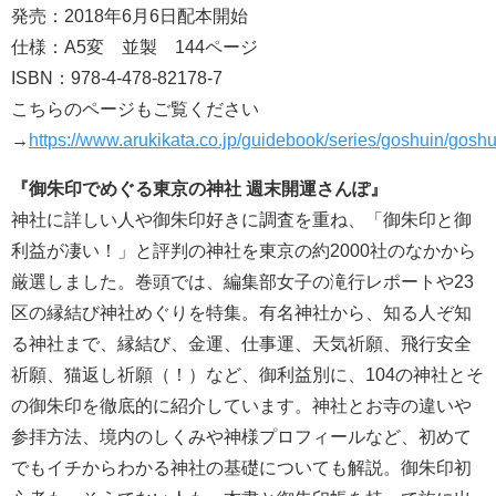
発売：2018年6月6日配本開始
仕様：A5変 並製 144ページ
ISBN：978-4-478-82178-7
こちらのページもご覧ください
→
https://www.arukikata.co.jp/guidebook/series/goshuin/gosh
『御朱印でめぐる東京の神社 週末開運さんぽ』
神社に詳しい人や御朱印好きに調査を重ね、「御朱印と御
利益が凄い！」と評判の神社を東京の約2000社のなかから
厳選しました。巻頭では、編集部女子の滝行レポートや23
区の縁結び神社めぐりを特集。有名神社から、知る人ぞ知
る神社まで、縁結び、金運、仕事運、天気祈願、飛行安全
祈願、猫返し祈願（！）など、御利益別に、104の神社とそ
の御朱印を徹底的に紹介しています。神社とお寺の違いや
参拝方法、境内のしくみや神様プロフィールなど、初めて
でもイチからわかる神社の基礎についても解説。御朱印初