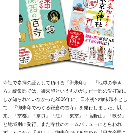
寺社で参拝の証として頂ける『御朱印』。『地球の歩き
方』編集部では、御朱印というものがまだ一部の愛好家に
しか知られていなかった2006年に、日本初の御朱印本とし
て、『御朱印でめぐる鎌倉の古寺』を発行しました。以
来、『京都』『奈良』『江戸・東京』『高野山』『秩父』
と地域別に発行、また寺社のネームバリューにとらわれ
ず、とにかく『凄い！』御朱印だけを集めた『日本全国こ