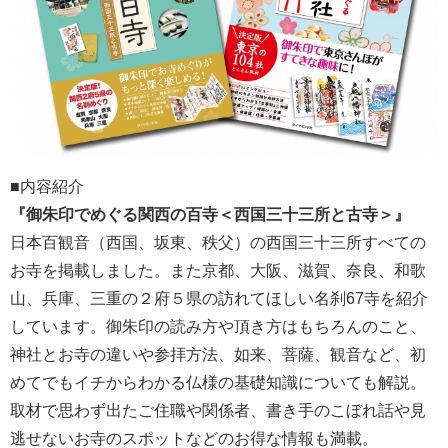
■内容紹介
『御朱印でめぐる関西の百寺＜西国三十三所と古寺＞』
日本百観音（西国、坂東、秩父）の西国三十三所すべての
お寺を掲載しました。また京都、大阪、滋賀、奈良、和歌
山、兵庫、三重の２府５県の訪れてほしい名刹67寺を紹介
しています。御朱印の読み方や頂き方はもちろんのこと、
神社とお寺の違いや参拝方法、如来、菩薩、観音など、初
めてでもイチからわかる仏様の基礎知識についても解説。
取材で思わず出たご住職や関係者、書き手のこぼれ話や見
逃せないお寺のスポットなどのお得な情報も満載。