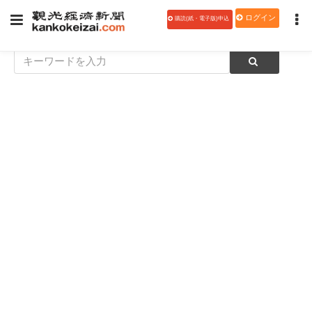
ログイン
購読(紙・電子版)申込