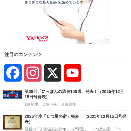
注目のコンテンツ
Facebook
Instagram
X
YouTube
Channel
第39回「にっぽんの温泉100選」発表！（2025年12月
15日号発表）
1位草津、２位下呂、３位道後
2025年度「５つ星の宿」発表！（2025年12月15日号発
表）
最新の「人気温泉旅館ホテル250選」「５つ星の宿」「５