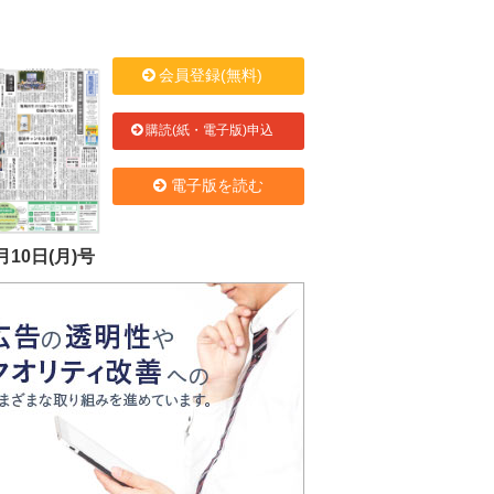
会員登録(無料)
購読(紙・電子版)申込
電子版を読む
月10日(月)号