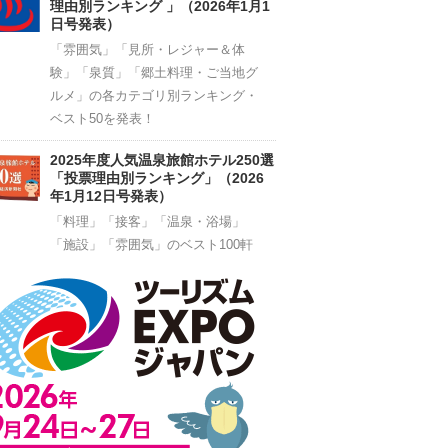
理由別ランキング 」（2026年1月1
日号発表）
「雰囲気」「見所・レジャー＆体
験」「泉質」「郷土料理・ご当地グ
ルメ」の各カテゴリ別ランキング・
ベスト50を発表！
2025年度人気温泉旅館ホテル250選
「投票理由別ランキング」（2026
年1月12日号発表）
「料理」「接客」「温泉・浴場」
「施設」「雰囲気」のベスト100軒