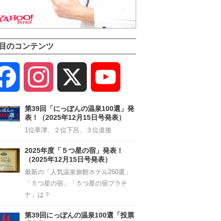
目のコンテンツ
Facebook
Instagram
X
YouTube
Channel
第39回「にっぽんの温泉100選」発
表！（2025年12月15日号発表）
1位草津、２位下呂、３位道後
2025年度「５つ星の宿」発表！
（2025年12月15日号発表）
最新の「人気温泉旅館ホテル250選」
「５つ星の宿」「５つ星の宿プラチ
ナ」は？
第39回にっぽんの温泉100選「投票