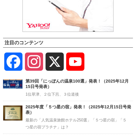
注目のコンテンツ
Facebook
Instagram
X
YouTube
Channel
第39回「にっぽんの温泉100選」発表！（2025年12月
15日号発表）
1位草津、２位下呂、３位道後
2025年度「５つ星の宿」発表！（2025年12月15日号発
表）
最新の「人気温泉旅館ホテル250選」「５つ星の宿」「５
つ星の宿プラチナ」は？