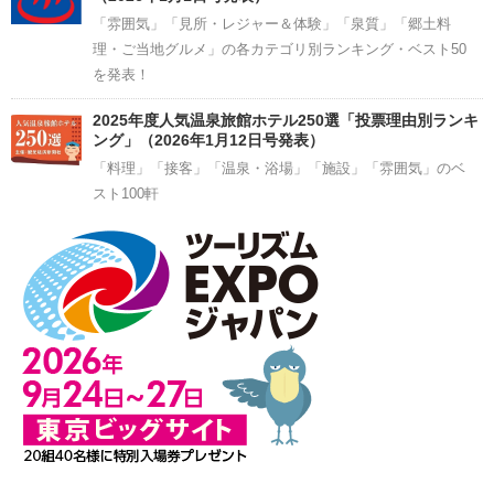
「雰囲気」「見所・レジャー＆体験」「泉質」「郷土料
理・ご当地グルメ」の各カテゴリ別ランキング・ベスト50
を発表！
2025年度人気温泉旅館ホテル250選「投票理由別ランキ
ング」（2026年1月12日号発表）
「料理」「接客」「温泉・浴場」「施設」「雰囲気」のベ
スト100軒