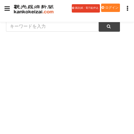
ログイン
購読(紙・電子版)申込