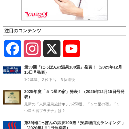
注目のコンテンツ
Facebook
Instagram
X
YouTube
Channel
第39回「にっぽんの温泉100選」発表！（2025年12月
15日号発表）
1位草津、２位下呂、３位道後
2025年度「５つ星の宿」発表！（2025年12月15日号発
表）
最新の「人気温泉旅館ホテル250選」「５つ星の宿」「５
つ星の宿プラチナ」は？
第39回にっぽんの温泉100選「投票理由別ランキング 」
（2026年1月1日号発表）