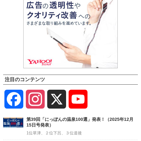
注目のコンテンツ
Facebook
Instagram
X
YouTube
Channel
第39回「にっぽんの温泉100選」発表！（2025年12月
15日号発表）
1位草津、２位下呂、３位道後