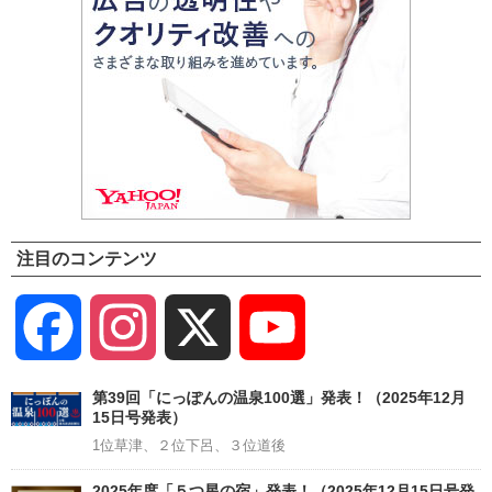
注目のコンテンツ
Facebook
Instagram
X
YouTube
Channel
第39回「にっぽんの温泉100選」発表！（2025年12月
15日号発表）
1位草津、２位下呂、３位道後
2025年度「５つ星の宿」発表！（2025年12月15日号発