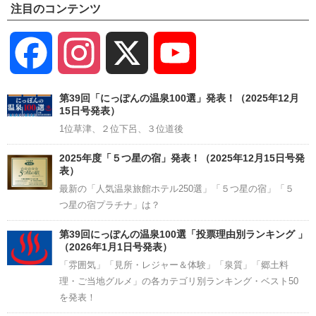
注目のコンテンツ
Facebook
Instagram
X
YouTube
Channel
第39回「にっぽんの温泉100選」発表！（2025年12月
15日号発表）
1位草津、２位下呂、３位道後
2025年度「５つ星の宿」発表！（2025年12月15日号発
表）
最新の「人気温泉旅館ホテル250選」「５つ星の宿」「５
つ星の宿プラチナ」は？
第39回にっぽんの温泉100選「投票理由別ランキング 」
（2026年1月1日号発表）
「雰囲気」「見所・レジャー＆体験」「泉質」「郷土料
理・ご当地グルメ」の各カテゴリ別ランキング・ベスト50
を発表！