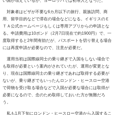
い国が増えているが、ヨーロッパでは初導入となった。
対象者はビザが不要な6カ月以下の旅行、親族訪問、商
用、留学目的などで滞在の場合などになる。イギリスのＥ
ＴＡ公式ホームページもしくは専用アプリからの申請とな
る。申請費用は10ポンド（2月7日現在で約1900円）で、一
度取得すると2年間有効だが、パスポートを切り替える場合
には再度申請が必要なので、注意が必要だ。
運用当初は国際線同士の乗り継ぎで入国をしない場合で
も取得が必要という案内がされていたが、運用が変更とな
り、現在は国際線同士の乗り継ぎであれば取得する必要が
ないが、乗り継ぎでもいったんロンドン・ヒースロー空港
で荷物を受け取る場合などで入国が必要な場合には取得が
必要になるので、念のため取得しておいた方が無難だろ
う。
私も1月下旬にロンドン・ヒースロー空港から入国するこ