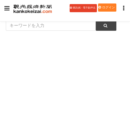
ログイン
購読(紙・電子版)申込