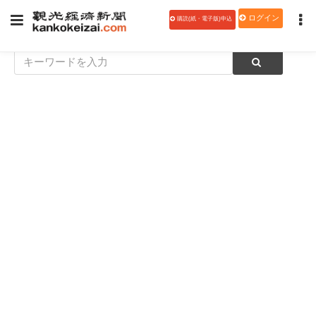
ログイン
購読(紙・電子版)申込