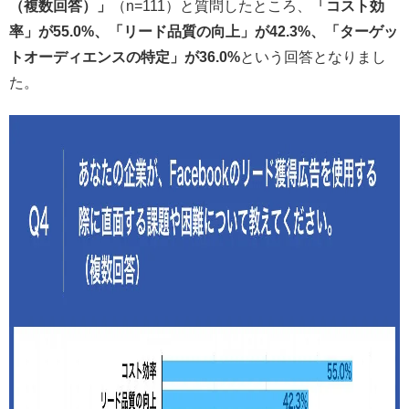
（複数回答）」
（n=111）と質問したところ、
「コスト効
率」が55.0%、「リード品質の向上」が42.3%、「ターゲッ
トオーディエンスの特定」が36.0%
という回答となりまし
た。