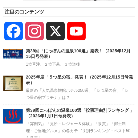
注目のコンテンツ
Facebook
Instagram
X
YouTube
Channel
第39回「にっぽんの温泉100選」発表！（2025年12月
15日号発表）
1位草津、２位下呂、３位道後
2025年度「５つ星の宿」発表！（2025年12月15日号発
表）
最新の「人気温泉旅館ホテル250選」「５つ星の宿」「５
つ星の宿プラチナ」は？
第39回にっぽんの温泉100選「投票理由別ランキング 」
（2026年1月1日号発表）
「雰囲気」「見所・レジャー＆体験」「泉質」「郷土料
理・ご当地グルメ」の各カテゴリ別ランキング・ベスト50
を発表！