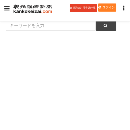
ログイン
購読(紙・電子版)申込