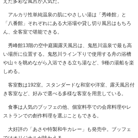
えた多彩な風呂が人気だ。
アルカリ性単純温泉の肌にやさしい湯は「秀峰館」と
「八番館」それぞれにある大浴場や貸し切り風呂はもちろ
ん、全客室で堪能できる。
秀峰館13階の空中庭園露天風呂は、鬼怒川温泉で最も高
い場所に位置する。鬼怒川ライン下りで使用する舟の浴槽
や山々を眺めながら入浴できる立ち湯など、9種の湯船を楽
しめる。
客室数は192室。スタンダードな和室や洋室、露天風呂付
き客室など、好みで選べる多様な客室を用意している。
食事は人気のブッフェの他、個室料亭での会席料理やレ
ストランでの創作料理を選ぶこともできる。
大好評の「あさや特製和牛カレー」も発売中。ブッフェ
ではオリジナルが味わえる。