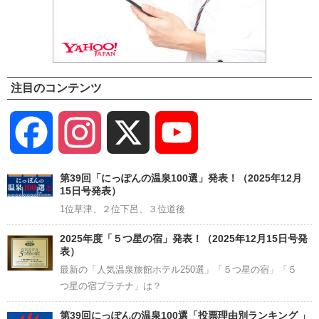
注目のコンテンツ
Facebook
Instagram
X
YouTube
Channel
第39回「にっぽんの温泉100選」発表！（2025年12月
15日号発表）
1位草津、２位下呂、３位道後
2025年度「５つ星の宿」発表！（2025年12月15日号発
表）
最新の「人気温泉旅館ホテル250選」「５つ星の宿」「５
つ星の宿プラチナ」は？
第39回にっぽんの温泉100選「投票理由別ランキング 」