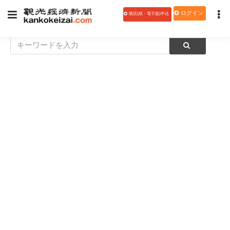
ログイン
購読(紙・電子版)申込