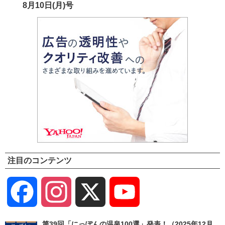
8月10日(月)号
注目のコンテンツ
Facebook
Instagram
X
YouTube
Channel
第39回「にっぽんの温泉100選」発表！（2025年12月