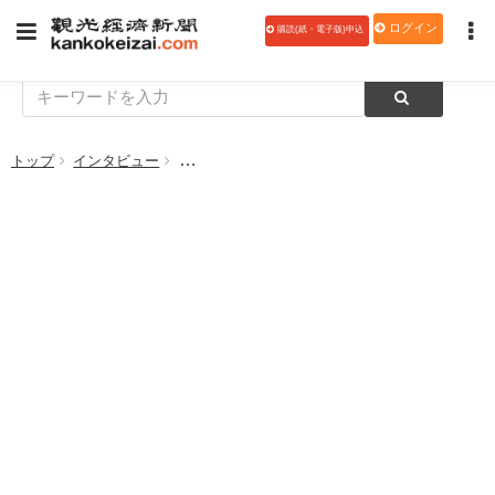
ログイン
購読(紙・電子版)申込
トップ
インタビュー
【いらっしゃいませ！】懐石宿 水鳳園（岐阜県