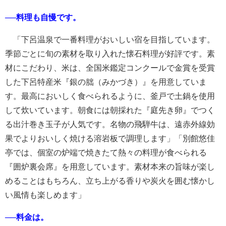
──料理も自慢です。
「下呂温泉で一番料理がおいしい宿を目指しています。
季節ごとに旬の素材を取り入れた懐石料理が好評です。素
材にこだわり、米は、全国米鑑定コンクールで金賞を受賞
した下呂特産米『銀の朏（みかづき）』を用意していま
す。最高においしく食べられるように、釜戸で土鍋を使用
して炊いています。朝食には朝採れた『庭先き卵』でつく
る出汁巻き玉子が人気です。名物の飛騨牛は、遠赤外線効
果でよりおいしく焼ける溶岩板で調理します」「別館悠佳
亭では、個室の炉端で焼きたて熱々の料理が食べられる
『囲炉裏会席』を用意しています。素材本来の旨味が楽し
めることはもちろん、立ち上がる香りや炭火を囲む懐かし
い風情も楽しめます」
──料金は。