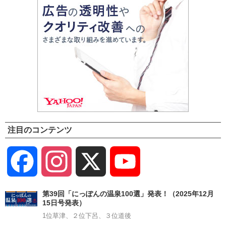
注目のコンテンツ
Facebook
Instagram
X
YouTube
Channel
第39回「にっぽんの温泉100選」発表！（2025年12月
15日号発表）
1位草津、２位下呂、３位道後