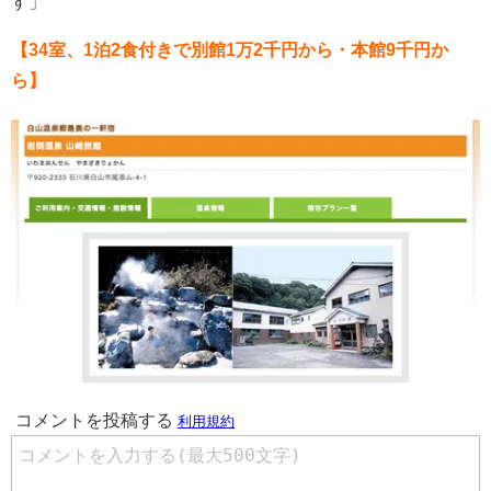
す」
【34室、1泊2食付きで別館1万2千円から・本館9千円か
ら】