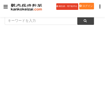
ログイン
購読(紙・電子版)申込