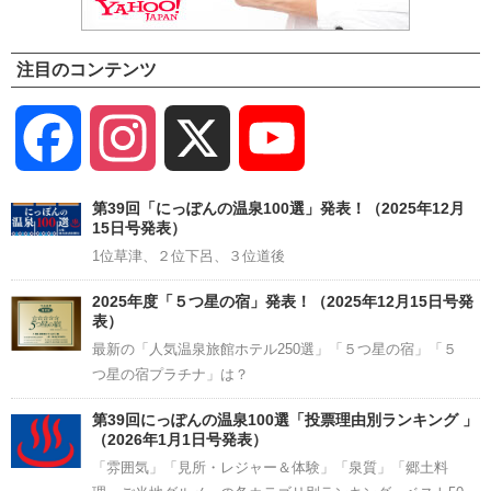
注目のコンテンツ
Facebook
Instagram
X
YouTube
Channel
第39回「にっぽんの温泉100選」発表！（2025年12月
15日号発表）
1位草津、２位下呂、３位道後
2025年度「５つ星の宿」発表！（2025年12月15日号発
表）
最新の「人気温泉旅館ホテル250選」「５つ星の宿」「５
つ星の宿プラチナ」は？
第39回にっぽんの温泉100選「投票理由別ランキング 」
（2026年1月1日号発表）
「雰囲気」「見所・レジャー＆体験」「泉質」「郷土料