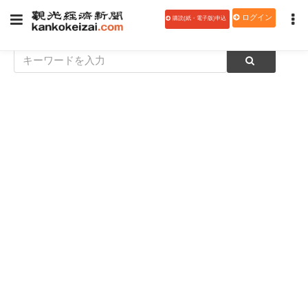
ログイン
購読(紙・電子版)申込