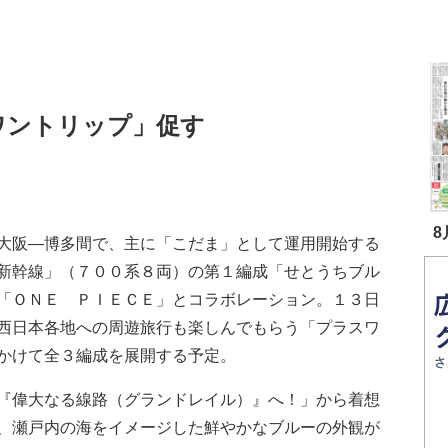
ワントリップ」促す
8
大阪―博多間で、主に「こだま」として運用開始する
新幹線」（７００系８両）の第１編成「せとうちブル
「ＯＮＥ ＰＩＥＣＥ」とコラボレーション。１３日
西日本各地への周遊旅行も楽しんでもらう「プラスワ
かけて全３編成を展開する予定。
『偉大なる線路（グランドレイル）』へ！」から着想
、瀬戸内の海をイメージした鮮やかなブルーの外観が