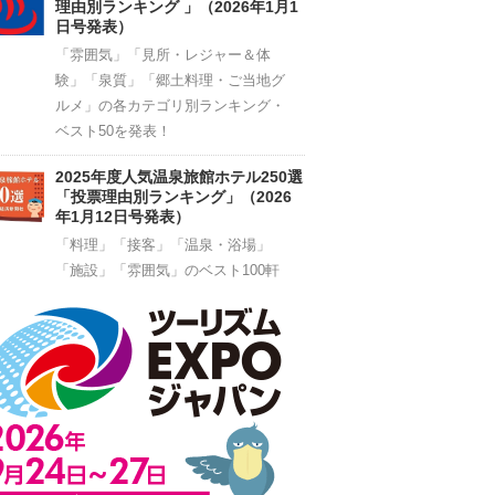
理由別ランキング 」（2026年1月1
日号発表）
「雰囲気」「見所・レジャー＆体
験」「泉質」「郷土料理・ご当地グ
ルメ」の各カテゴリ別ランキング・
ベスト50を発表！
2025年度人気温泉旅館ホテル250選
「投票理由別ランキング」（2026
年1月12日号発表）
「料理」「接客」「温泉・浴場」
「施設」「雰囲気」のベスト100軒