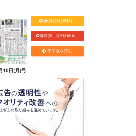
会員登録(無料)
購読(紙・電子版)申込
電子版を読む
月10日(月)号