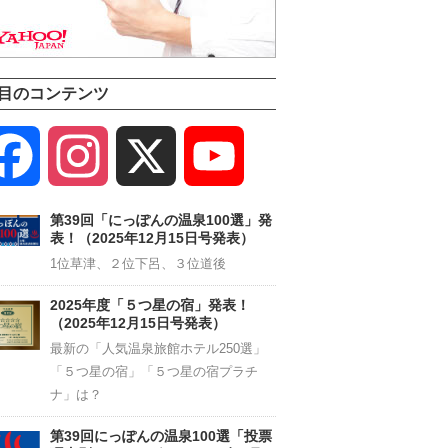
目のコンテンツ
Facebook
Instagram
X
YouTube
Channel
第39回「にっぽんの温泉100選」発
表！（2025年12月15日号発表）
1位草津、２位下呂、３位道後
2025年度「５つ星の宿」発表！
（2025年12月15日号発表）
最新の「人気温泉旅館ホテル250選」
「５つ星の宿」「５つ星の宿プラチ
ナ」は？
第39回にっぽんの温泉100選「投票