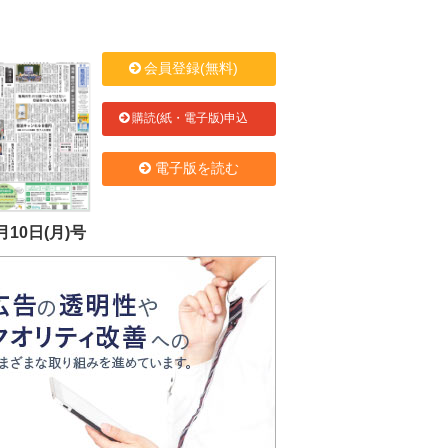
会員登録(無料)
購読(紙・電子版)申込
電子版を読む
月10日(月)号