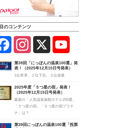
目のコンテンツ
Facebook
Instagram
X
YouTube
Channel
第39回「にっぽんの温泉100選」発
表！（2025年12月15日号発表）
1位草津、２位下呂、３位道後
2025年度「５つ星の宿」発表！
（2025年12月15日号発表）
最新の「人気温泉旅館ホテル250選」
「５つ星の宿」「５つ星の宿プラチ
ナ」は？
第39回にっぽんの温泉100選「投票