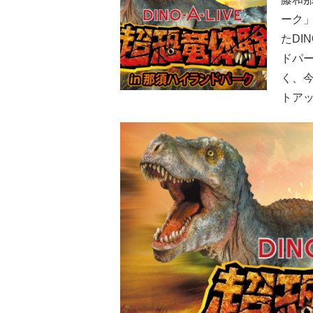
ーク」
たDI
ドパ
く、
トア