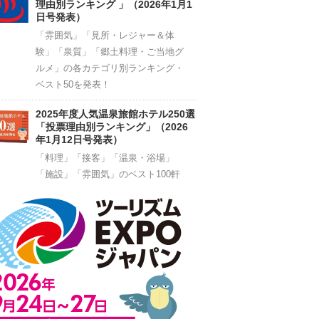
理由別ランキング 」（2026年1月1
日号発表）
「雰囲気」「見所・レジャー＆体
験」「泉質」「郷土料理・ご当地グ
ルメ」の各カテゴリ別ランキング・
ベスト50を発表！
2025年度人気温泉旅館ホテル250選
「投票理由別ランキング」（2026
年1月12日号発表）
「料理」「接客」「温泉・浴場」
「施設」「雰囲気」のベスト100軒