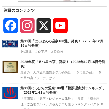
注目のコンテンツ
Facebook
Instagram
X
YouTube
Channel
第39回「にっぽんの温泉100選」発表！（2025年12月
15日号発表）
1位草津、２位下呂、３位道後
2025年度「５つ星の宿」発表！（2025年12月15日号発
表）
最新の「人気温泉旅館ホテル250選」「５つ星の宿」「５
つ星の宿プラチナ」は？
第39回にっぽんの温泉100選「投票理由別ランキング 」
（2026年1月1日号発表）
「雰囲気」「見所・レジャー＆体験」「泉質」「郷土料
理・ご当地グルメ」の各カテゴリ別ランキング・ベスト50