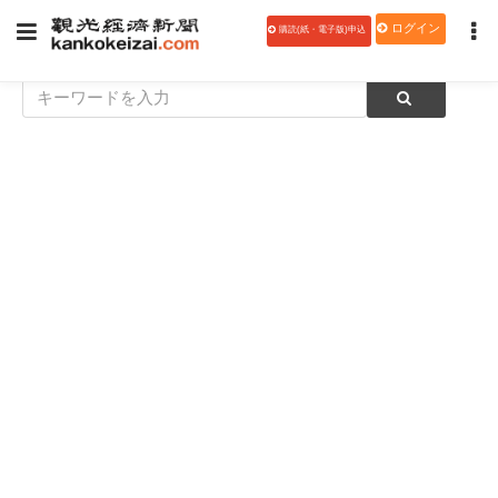
ログイン
購読(紙・電子版)申込