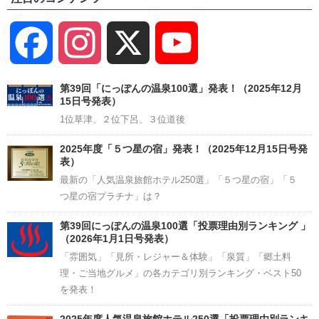
Facebook
Instagram
X
YouTube
Channel
第39回「にっぽんの温泉100選」発表！（2025年12月
15日号発表）
1位草津、２位下呂、３位道後
2025年度「５つ星の宿」発表！（2025年12月15日号発
表）
最新の「人気温泉旅館ホテル250選」「５つ星の宿」「５
つ星の宿プラチナ」は？
第39回にっぽんの温泉100選「投票理由別ランキング 」
（2026年1月1日号発表）
「雰囲気」「見所・レジャー＆体験」「泉質」「郷土料
理・ご当地グルメ」の各カテゴリ別ランキング・ベスト50
を発表！
2025年度人気温泉旅館ホテル250選「投票理由別ランキ