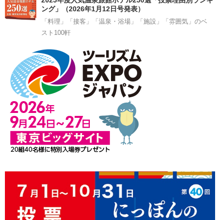
ング」（2026年1月12日号発表）
「料理」「接客」「温泉・浴場」「施設」「雰囲気」のベ
スト100軒