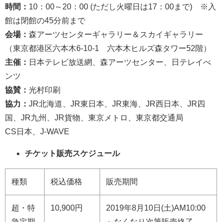
時間：
10：00～20：00 (ただし火曜日は17：00まで) ※入
館は閉館の45分前まで
会場：
森アーツセンターギャラリー＆スカイギャラリー
（東京都港区六本木6-10-1 六本木ヒルズ森タワー52階）
主催：
日本テレビ放送網、森アーツセンター、日テレイべ
ンツ
協賛：
光村印刷
協力：
JR北海道、JR東日本、JR東海、JR西日本、JR四
国、JR九州、JR貨物、東京メトロ、東京都交通局
CS日本、J-WAVE
チケット販売スケジュール
種類
税込価格
販売期間
超・特
10,900円
2019年8月10日(土)AM10:00
急定期
～なくなり次第販売終了