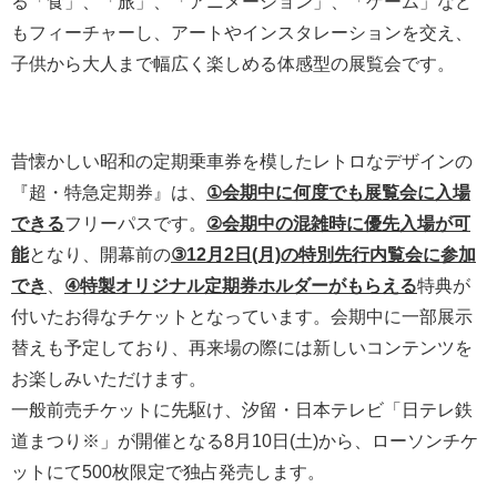
る「食」、「旅」、「アニメーション」、「ゲーム」など
もフィーチャーし、アートやインスタレーションを交え、
子供から大人まで幅広く楽しめる体感型の展覧会です。
昔懐かしい昭和の定期乗車券を模したレトロなデザインの
『超・特急定期券』は、
①会期中に何度でも展覧会に入場
できる
フリーパスです。
②会期中の混雑時に優先入場が可
能
となり、開幕前の
③12月2日(月)の特別先行内覧会に参加
でき
、
④特製オリジナル定期券ホルダーがもらえる
特典が
付いたお得なチケットとなっています。会期中に一部展示
替えも予定しており、再来場の際には新しいコンテンツを
お楽しみいただけます。
一般前売チケットに先駆け、汐留・日本テレビ「日テレ鉄
道まつり※」が開催となる8月10日(土)から、ローソンチケ
ットにて500枚限定で独占発売します。