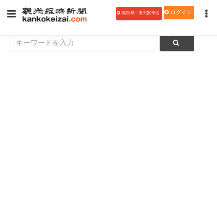
ログイン
購読(紙・電子版)申込