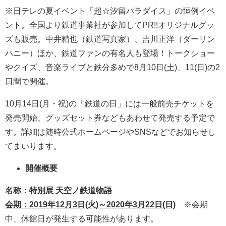
※日テレの夏イベント「超☆汐留パラダイス」の恒例イベ
ント。全国より鉄道事業社が参加してPR!!オリジナルグッ
ズも販売。中井精也（鉄道写真家）、吉川正洋（ダーリン
ハニー）ほか、鉄道ファンの有名人も登場！トークショー
やクイズ、音楽ライブと鉄分多めで8月10日(土)、11(日)の2
日間で開催。
10月14日(月・祝)の「鉄道の日」には一般前売チケットを
発売開始、グッズセット券などもあわせて発売する予定で
す。詳細は随時公式ホームページやSNSなどでお知らせし
てまいります。
開催概要
名称：特別展 天空ノ鉄道物語
会期：2019年12月3日(火)～2020年3月22日(日)
※会期
中、休館日が発生する可能性があります。