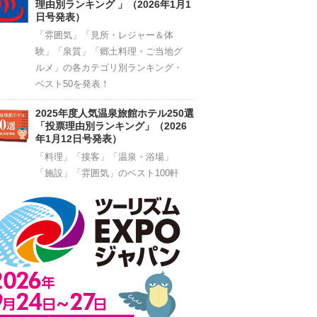
理由別ランキング 」（2026年1月1
日号発表）
「雰囲気」「見所・レジャー＆体
験」「泉質」「郷土料理・ご当地グ
ルメ」の各カテゴリ別ランキング・
ベスト50を発表！
2025年度人気温泉旅館ホテル250選
「投票理由別ランキング」（2026
年1月12日号発表）
「料理」「接客」「温泉・浴場」
「施設」「雰囲気」のベスト100軒