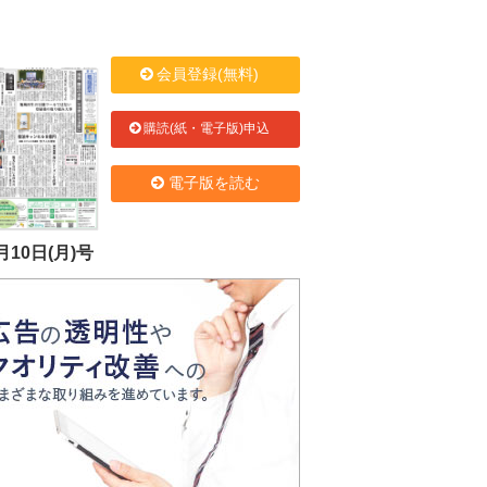
会員登録(無料)
購読(紙・電子版)申込
電子版を読む
月10日(月)号