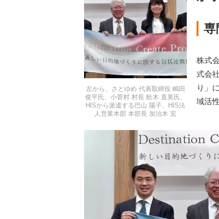
専
株式会
式会
り」
左から、さとゆめ 代表取締役 嶋田
俊平氏、小菅村 村長 舩木 直美氏、
域活
HISから派遣する巴山 陽子、HIS法
人営業本部 本部長 加治木 宏