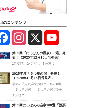
目のコンテンツ
Facebook
Instagram
X
YouTube
Channel
第39回「にっぽんの温泉100選」発
表！（2025年12月15日号発表）
1位草津、２位下呂、３位道後
2025年度「５つ星の宿」発表！
（2025年12月15日号発表）
最新の「人気温泉旅館ホテル250選」
「５つ星の宿」「５つ星の宿プラチ
ナ」は？
第39回にっぽんの温泉100選「投票