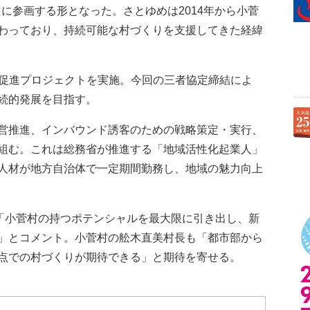
村が新たに参画する形となった。さとゆめは2014年から小菅
わっており、持続可能な村づくりを支援してきた経緯
の誘客促進プロジェクトを実施。今回の三者協定締結によ
続的発展を目指す。
営推進、インバウンド誘客のための戦略策定・実行、
組む。これは総務省が推進する「地域活性化起業人」
人材が地方自治体で一定期間勤務し、地域の魅力向上
は「小菅村の持つポテンシャルを最大限に引き出し、新
」とコメント。小菅村の舩木直美村長も「都市部から
点での村づくりが期待できる」と期待を寄せる。