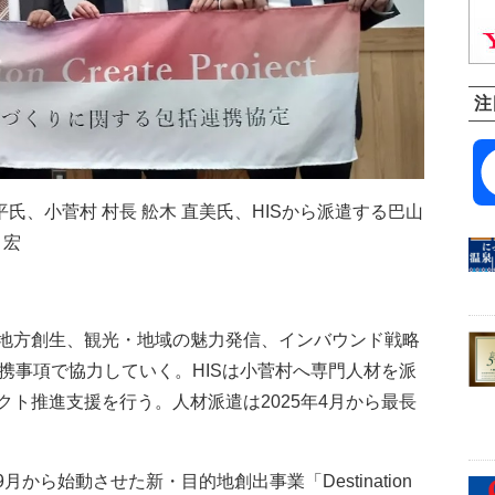
注
平氏、小菅村 村長 舩木 直美氏、HISから派遣する巴山
 宏
地方創生、観光・地域の魅力発信、インバウンド戦略
携事項で協力していく。HISは小菅村へ専門人材を派
ト推進支援を行う。人材派遣は2025年4月から最長
月から始動させた新・目的地創出事業「Destination