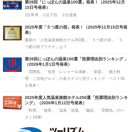
Channel
第39回「にっぽんの温泉100選」発表！（2025年12月
15日号発表）
1位草津、２位下呂、３位道後
2025年度「５つ星の宿」発表！（2025年12月15日号発
表）
最新の「人気温泉旅館ホテル250選」「５つ星の宿」「５
つ星の宿プラチナ」は？
第39回にっぽんの温泉100選「投票理由別ランキング 」
（2026年1月1日号発表）
「雰囲気」「見所・レジャー＆体験」「泉質」「郷土料
理・ご当地グルメ」の各カテゴリ別ランキング・ベスト50
を発表！
2025年度人気温泉旅館ホテル250選「投票理由別ランキ
ング」（2026年1月12日号発表）
「料理」「接客」「温泉・浴場」「施設」「雰囲気」のベ
スト100軒