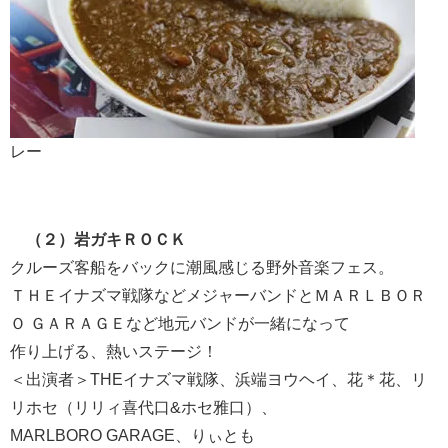
レー
（２）岩ガキＲＯＣＫ
クルーズ客船をバックに潮風感じる野外音楽フェス。
ＴＨＥイナズマ戦隊などメジャーバンドとＭＡＲＬＢＯＲ
Ｏ ＧＡＲＡＧＥなど地元バンドが一緒になって
作り上げる、熱いステージ！
＜出演者＞THEイナズマ戦隊、浜端ヨウヘイ、花＊花、リ
リホセ（リリィ喜代口&ホセ雅口）、
MARLBORO GARAGE、りぃとも