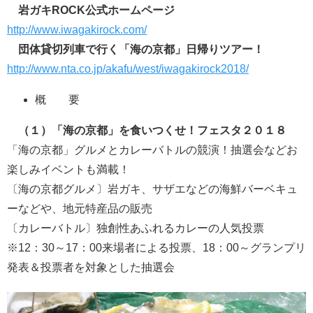
岩ガキ
ROCK
公式ホームページ
http://www.iwagakirock.com/
団体貸切列車で行く「海の京都」日帰りツアー！
http://www.nta.co.jp/akafu/west/iwagakirock2018/
概 要
（１）「海の京都」を食いつくせ！フェスタ２０１８
「海の京都」グルメとカレーバトルの競演！抽選会などお
楽しみイベントも満載！
〔海の京都グルメ〕岩ガキ、サザエなどの海鮮バーベキュ
ーなどや、地元特産品の販売
〔カレーバトル〕独創性あふれるカレーの人気投票
※12：30～17：00来場者による投票、18：00～グランプリ
発表＆投票者を対象とした抽選会