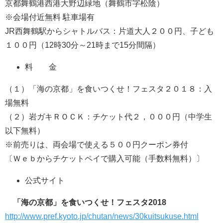
京都舞鶴港西港大野辺緑地（舞鶴市字松陰）
※会場付近無料 駐車場有
JR西舞鶴駅からシャトルバス：片道大人２００円、子ども
１００円（12時30分～21時まで15分間隔）
料 金
（１）「海の京都」を食いつくせ！フェスタ２０１８：入
場無料
（２）岩ガキＲＯＣＫ：チケット代２，０００円（中学生
以下無料）
※前売りは、両会場で使える５００円クーポン券付
〔Ｗｅｂからチケットペイで購入可能（手数料無料）〕
公式サイト
「海の京都」を食いつくせ！フェスタ
2018
http://www.pref.kyoto.jp/chutan/news/30kuitsukuse.html