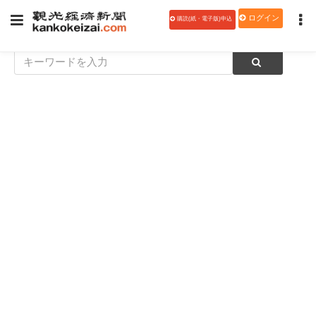
ログイン
購読(紙・電子版)申込