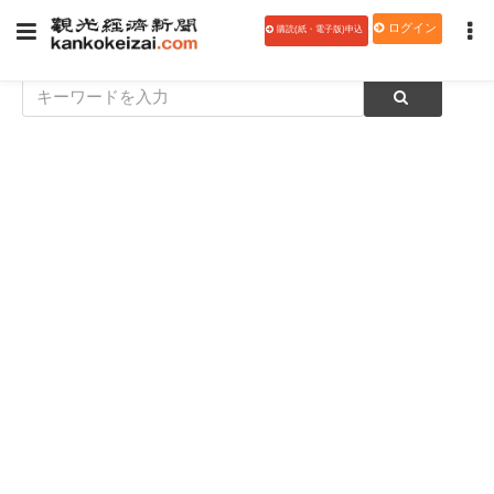
ログイン
購読(紙・電子版)申込