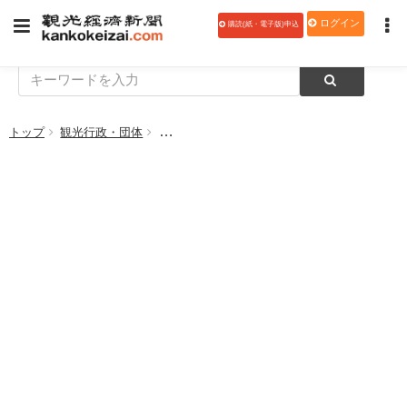
ログイン
購読(紙・電子版)申込
トップ
観光行政・団体
「コロナ禍での観光のいま」 財団交通公社が1