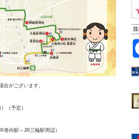
注
場合がございます。
（日）（予定）
JR巻向駅～JR三輪駅周辺）