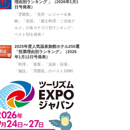
理由別ランキング 」（2026年1月1
日号発表）
「雰囲気」「見所・レジャー＆体
験」「泉質」「郷土料理・ご当地グ
ルメ」の各カテゴリ別ランキング・
ベスト50を発表！
2025年度人気温泉旅館ホテル250選
「投票理由別ランキング」（2026
年1月12日号発表）
「料理」「接客」「温泉・浴場」
「施設」「雰囲気」のベスト100軒