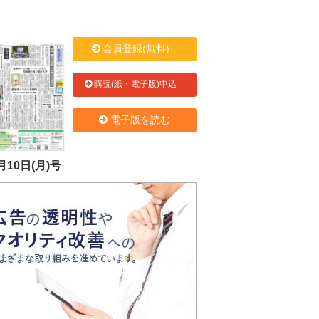
会員登録(無料)
購読(紙・電子版)申込
電子版を読む
月10日(月)号