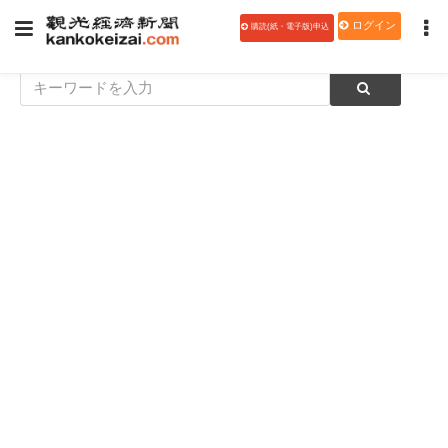
ログイン
購読(紙・電子版)申込