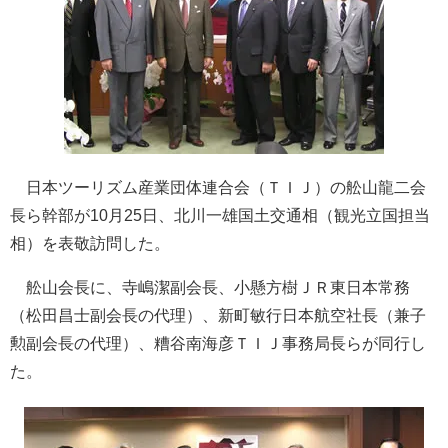
日本ツーリズム産業団体連合会（ＴＩＪ）の舩山龍二会
長ら幹部が10月25日、北川一雄国土交通相（観光立国担当
相）を表敬訪問した。
舩山会長に、寺嶋潔副会長、小懸方樹ＪＲ東日本常務
（松田昌士副会長の代理）、新町敏行日本航空社長（兼子
勲副会長の代理）、糟谷南海彦ＴＩＪ事務局長らが同行し
た。