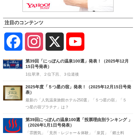
注目のコンテンツ
Facebook
Instagram
X
YouTube
Channel
第39回「にっぽんの温泉100選」発表！（2025年12月
15日号発表）
1位草津、２位下呂、３位道後
2025年度「５つ星の宿」発表！（2025年12月15日号発
表）
最新の「人気温泉旅館ホテル250選」「５つ星の宿」「５
つ星の宿プラチナ」は？
第39回にっぽんの温泉100選「投票理由別ランキング 」
（2026年1月1日号発表）
「雰囲気」「見所・レジャー＆体験」「泉質」「郷土料