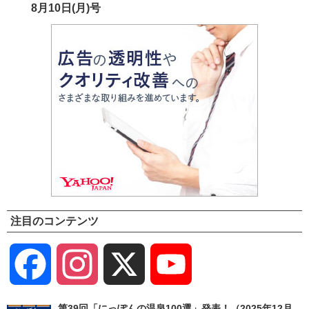
8月10日(月)号
注目のコンテンツ
Facebook
Instagram
X
YouTube
Channel
第39回「にっぽんの温泉100選」発表！（2025年12月