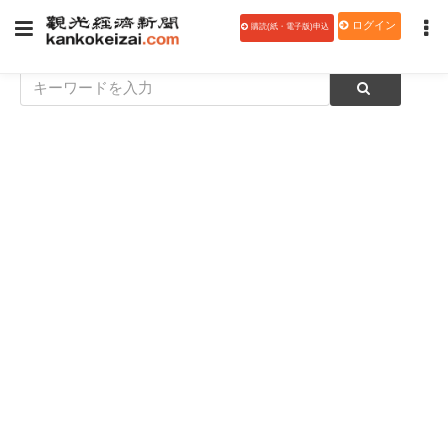
ログイン
購読(紙・電子版)申込