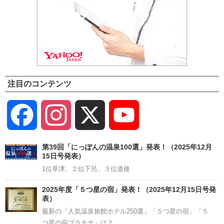
注目のコンテンツ
Facebook
Instagram
X
YouTube
Channel
第39回「にっぽんの温泉100選」発表！（2025年12月
15日号発表）
1位草津、２位下呂、３位道後
2025年度「５つ星の宿」発表！（2025年12月15日号発
表）
最新の「人気温泉旅館ホテル250選」「５つ星の宿」「５
つ星の宿プラチナ」は？