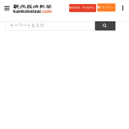
ログイン
購読(紙・電子版)申込