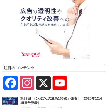
注目のコンテンツ
Facebook
Instagram
X
YouTube
Channel
第39回「にっぽんの温泉100選」発表！（2025年12月
15日号発表）