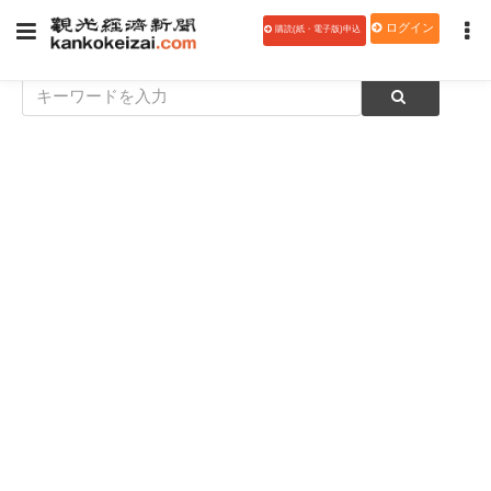
ログイン
購読(紙・電子版)申込