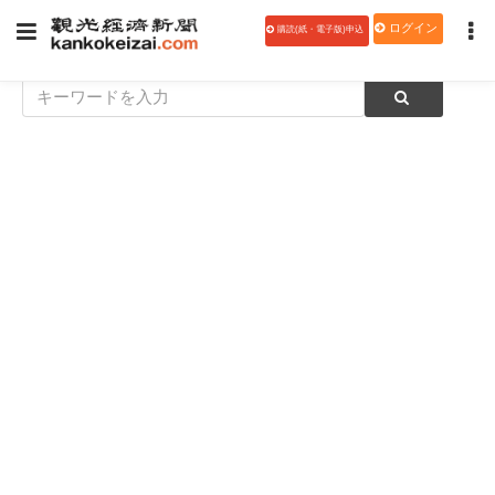
ログイン
購読(紙・電子版)申込