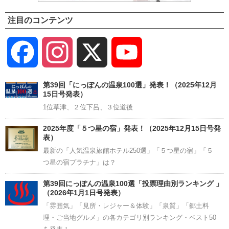
注目のコンテンツ
Facebook
Instagram
X
YouTube
Channel
第39回「にっぽんの温泉100選」発表！（2025年12月
15日号発表）
1位草津、２位下呂、３位道後
2025年度「５つ星の宿」発表！（2025年12月15日号発
表）
最新の「人気温泉旅館ホテル250選」「５つ星の宿」「５
つ星の宿プラチナ」は？
第39回にっぽんの温泉100選「投票理由別ランキング 」
（2026年1月1日号発表）
「雰囲気」「見所・レジャー＆体験」「泉質」「郷土料
理・ご当地グルメ」の各カテゴリ別ランキング・ベスト50