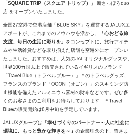
「SQUARE TRIP（スクエア トリップ）」
新さっぽろduo
店 をオープンいたしました。
全国27空港で空港店舗「BLUE SKY」を運営するJALUXエ
アポートが、これまでのノウハウを活かし、
「心おどる旅
支度、毎日の生活に彩りを」
をコンセプトに、旅行アイテ
ムや生活雑貨などを取り揃えた店舗を空港外にオープンい
たしました。おすすめは、人気のJALオリジナルグッズや、
世界100カ国以上で販売されているイギリスのブランド
「Travel Blue（トラベルブルー）」＊のトラベルグッズ、
フランスのブランド「OGON（オゴン）」のスキミング防
止機能を備えたアルミニウム素材の財布などです。ぜひ多
くのお客さまのご利用をお待ちしております。＊Travel
Blueの販売開始は8月中旬を予定しています。
JALUXグループは
「幸せづくりのパートナー～人に社会に
環境に、もっと豊かな輝きを～」
の企業理念の下、皆さま