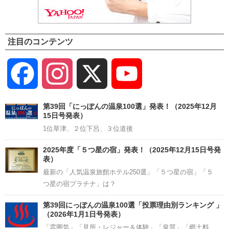
注目のコンテンツ
Facebook
Instagram
X
YouTube
Channel
第39回「にっぽんの温泉100選」発表！（2025年12月
15日号発表）
1位草津、２位下呂、３位道後
2025年度「５つ星の宿」発表！（2025年12月15日号発
表）
最新の「人気温泉旅館ホテル250選」「５つ星の宿」「５
つ星の宿プラチナ」は？
第39回にっぽんの温泉100選「投票理由別ランキング 」
（2026年1月1日号発表）
「雰囲気」「見所・レジャー＆体験」「泉質」「郷土料