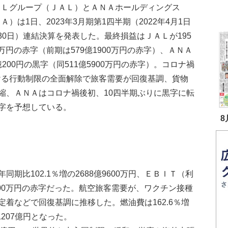
Ｌグループ（ＪＡＬ）とＡＮＡホールディングス
Ａ）は1日、2023年3月期第1四半期（2022年4月1日
30日）連結決算を発表した。最終損益はＪＡＬが195
万円の赤字（前期は579億1900万円の赤字）、ＡＮＡ
億200円の黒字（同511億5900万円の赤字）。コロナ禍
ける行動制限の全面解除で旅客需要が回復基調、貨物
縮、ＡＮＡはコロナ禍後初、10四半期ぶりに黒字に転
字を予想している。
8
比102.1％増の2688億9600万円、ＥＢＩＴ（利
100万円の赤字だった。航空旅客需要が、ワクチン接種
着などで回復基調に推移した。燃油費は162.6％増
1207億円となった。