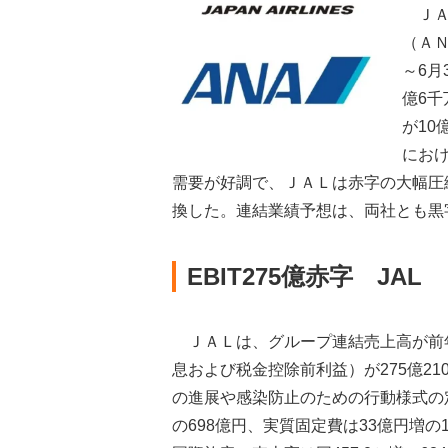
ＪＡ
（ＡＮ
～6月
億6千
が10
にお
需要が好調で、ＪＡＬは赤字の大幅圧
換した。連結業績予想は、両社とも黒
EBIT275億赤字 JAL
ＪＡＬは、グループ連結売上高が前年同期
息および税金控除前利益）が275億2
の進展や感染防止のための行動様式の定
の698億円、実質固定費は33億円増の