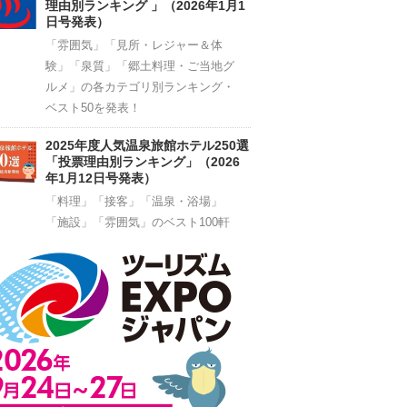
理由別ランキング 」（2026年1月1
日号発表）
「雰囲気」「見所・レジャー＆体
験」「泉質」「郷土料理・ご当地グ
ルメ」の各カテゴリ別ランキング・
ベスト50を発表！
2025年度人気温泉旅館ホテル250選
「投票理由別ランキング」（2026
年1月12日号発表）
「料理」「接客」「温泉・浴場」
「施設」「雰囲気」のベスト100軒