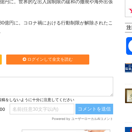
624億円に。世界的な出入国制限の緩和の撤廃や海外出張
880億円に。コロナ禍における行動制限が解除されたこ
注
。
ログインして全文を読む