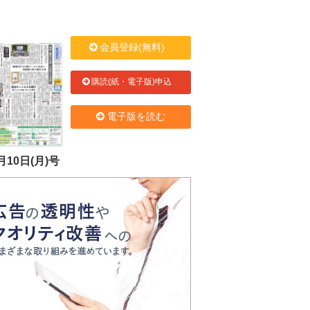
会員登録(無料)
購読(紙・電子版)申込
電子版を読む
月10日(月)号