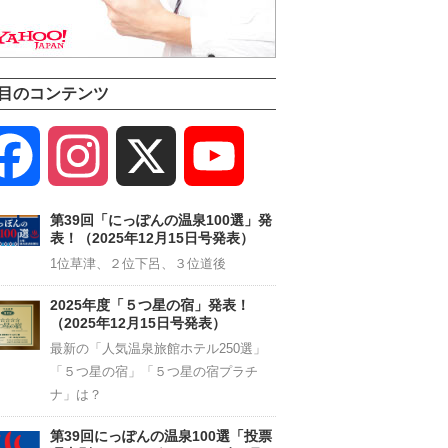
目のコンテンツ
Facebook
Instagram
X
YouTube
Channel
第39回「にっぽんの温泉100選」発
表！（2025年12月15日号発表）
1位草津、２位下呂、３位道後
2025年度「５つ星の宿」発表！
（2025年12月15日号発表）
最新の「人気温泉旅館ホテル250選」
「５つ星の宿」「５つ星の宿プラチ
ナ」は？
第39回にっぽんの温泉100選「投票