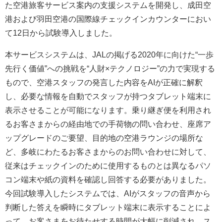
た空港旅客サービス案内の支援システムを開発し、成田空
港および羽田空港の国際線チェックインカウンターにおい
て12日から試験導入しました。
本サービスシステムは、JALの掲げる2020年に向けた“一歩
先行く価値”への挑戦を“人財×テクノロジー”の力で実現する
もので、空港スタッフの発言した内容をAIが正確に解釈
し、必要な情報を自動でスタッフが持つタブレット端末に
表示させることが可能になります。乗り継ぎ便を利用され
るお客さまからの経由地での手荷物の問い合わせ、座席ア
ップグレードのご要望、目的地の空港ラウンジの場所な
ど、多岐にわたるお客さまからのお問い合わせに対して、
従来はチェックインのために使用するものとは異なるパソ
コン端末や紙の資料を確認し回答する必要がありました。
今回試験導入したシステムでは、AIがスタッフの音声から
判断した答えを瞬時にタブレット端末に表示することによ
って、お客さまをお待たせする時間が大幅に削減され、ス