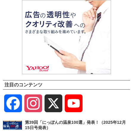
注目のコンテンツ
Facebook
Instagram
X
YouTube
Channel
第39回「にっぽんの温泉100選」発表！（2025年12月
15日号発表）