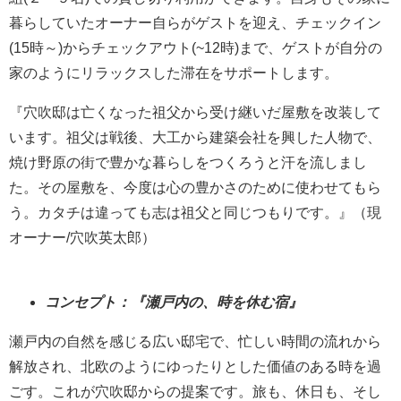
暮らしていたオーナー自らがゲストを迎え、チェックイン
(15時～)からチェックアウト(~12時)まで、ゲストが自分の
家のようにリラックスした滞在をサポートします。
『穴吹邸は亡くなった祖父から受け継いだ屋敷を改装して
います。祖父は戦後、大工から建築会社を興した人物で、
焼け野原の街で豊かな暮らしをつくろうと汗を流しまし
た。その屋敷を、今度は心の豊かさのために使わせてもら
う。カタチは違っても志は祖父と同じつもりです。』（現
オーナー/穴吹英太郎）
コンセプト：『瀬戸内の、時を休む宿』
瀬戸内の自然を感じる広い邸宅で、忙しい時間の流れから
解放され、北欧のようにゆったりとした価値のある時を過
ごす。これが穴吹邸からの提案です。旅も、休日も、そし