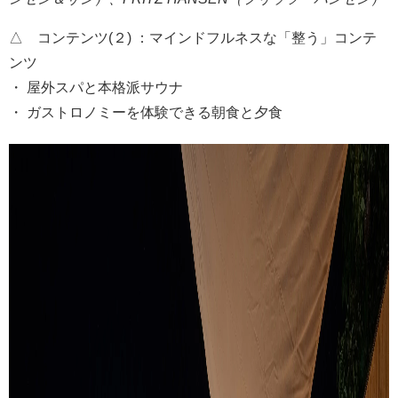
△ コンテンツ(２) ：マインドフルネスな「整う」コンテ
ンツ
・ 屋外スパと本格派サウナ
・ ガストロノミーを体験できる朝食と夕食