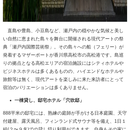
直島や豊島、小豆島など、瀬戸内の穏やかな気候と美し
い自然に恵まれた島々を舞台に開催される現代アートの祭
典「瀬戸内国際芸術祭」。その島々への船（フェリー）が
発着するマザーポートが香川県高松市の高松港です。島巡
りの拠点となる高松エリアの宿泊施設にはシティホテルや
ビジネスホテルは多くあるものの、ハイエンドなホテルや
旅館等は無く、現代アートを楽しみに来た来訪者にとって
宿泊のバリエーションは多くありません。
一棟貸し、邸宅ホテル「穴吹邸」
888平米の邸宅には、熟練の庭師が手がける日本庭園、天守
付建屋、露天風呂、フィンランド式サウナ等を備え、1日１
組(２〜９名)での貸し切り利用ができます。自身もその家に