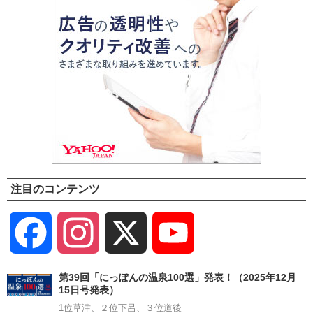
注目のコンテンツ
Facebook
Instagram
X
YouTube
Channel
第39回「にっぽんの温泉100選」発表！（2025年12月
15日号発表）
1位草津、２位下呂、３位道後