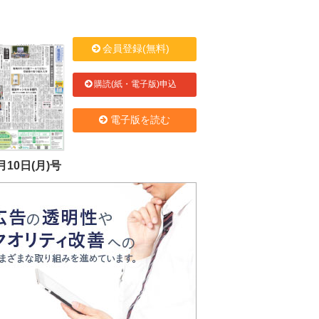
会員登録(無料)
購読(紙・電子版)申込
電子版を読む
月10日(月)号