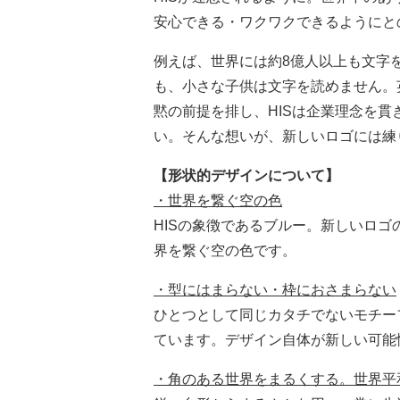
安心できる・ワクワクできるようにと
例えば、世界には約8億人以上も文字
も、小さな子供は文字を読めません。
黙の前提を排し、HISは企業理念を
い。そんな想いが、新しいロゴには練
【形状的デザインについて】
・世界を繋ぐ空の色
HISの象徴であるブルー。新しいロゴのブル
界を繋ぐ空の色です。
・型にはまらない・枠におさまらない
ひとつとして同じカタチでないモチー
ています。デザイン自体が新しい可能
・角のある世界をまるくする。世界平