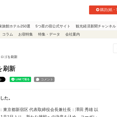
購読(紙・
泉旅館ホテル250選
5つ星の宿公式サイト
観光経済新聞チャンネル
コラム
お宿特集
特集・データ
会社案内
トロゴを刷新
を刷新
ト
新した。
東京都新宿区 代表取締役会長兼社長：澤田 秀雄 以
る11月1日より、新たな挑戦への決意を込め、コーポレ