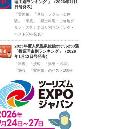
理由別ランキング 」（2026年1月1
日号発表）
「雰囲気」「見所・レジャー＆体
験」「泉質」「郷土料理・ご当地グ
ルメ」の各カテゴリ別ランキング・
ベスト50を発表！
2025年度人気温泉旅館ホテル250選
「投票理由別ランキング」（2026
年1月12日号発表）
「料理」「接客」「温泉・浴場」
「施設」「雰囲気」のベスト100軒