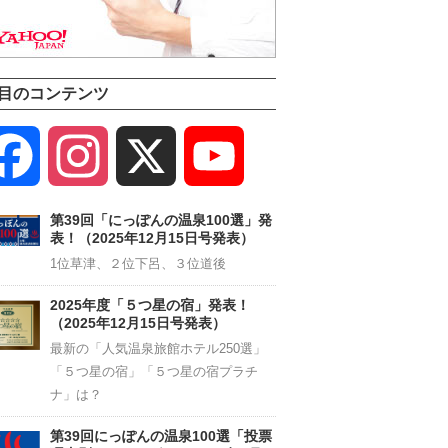
目のコンテンツ
Facebook
Instagram
X
YouTube
Channel
第39回「にっぽんの温泉100選」発
表！（2025年12月15日号発表）
1位草津、２位下呂、３位道後
2025年度「５つ星の宿」発表！
（2025年12月15日号発表）
最新の「人気温泉旅館ホテル250選」
「５つ星の宿」「５つ星の宿プラチ
ナ」は？
第39回にっぽんの温泉100選「投票