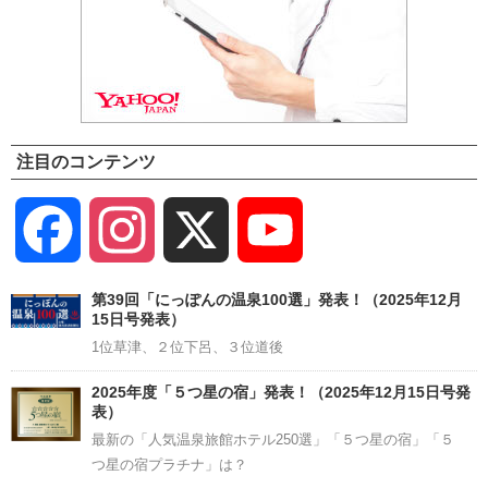
注目のコンテンツ
Facebook
Instagram
X
YouTube
Channel
第39回「にっぽんの温泉100選」発表！（2025年12月
15日号発表）
1位草津、２位下呂、３位道後
2025年度「５つ星の宿」発表！（2025年12月15日号発
表）
最新の「人気温泉旅館ホテル250選」「５つ星の宿」「５
つ星の宿プラチナ」は？