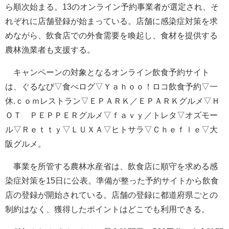
ら順次始まる。13のオンライン予約事業者が選定され、そ
れぞれに店舗登録が始まっている。店舗に感染症対策を求
めながら、飲食店での外食需要を喚起し、食材を提供する
農林漁業者も支援する。
キャンペーンの対象となるオンライン飲食予約サイト
は、ぐるなび▽食べログ▽Ｙａｈｏｏ！ロコ飲食予約▽一
休.ｃｏｍレストラン▽ＥＰＡＲＫ／ＥＰＡＲＫグルメ▽Ｈ
ＯＴ ＰＥＰＰＥＲグルメ▽ｆａｖｙ／トレタ▽オズモー
ル▽Ｒｅｔｔｙ▽ＬＵＸＡ▽ヒトサラ▽Ｃｈｅｆｌｅ▽大
阪グルメ。
事業を所管する農林水産省は、飲食店に順守を求める感
染症対策を15日に公表。準備が整った予約サイトから飲食
店の登録が開始されている。店舗の登録に都道府県ごとの
制約はなく、獲得したポイントはどこでも利用できる。