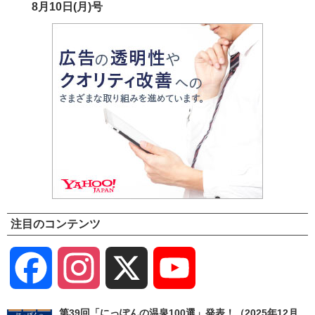
8月10日(月)号
注目のコンテンツ
Facebook
Instagram
X
YouTube
Channel
第39回「にっぽんの温泉100選」発表！（2025年12月