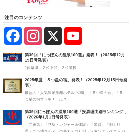
注目のコンテンツ
Facebook
Instagram
X
YouTube
Channel
第39回「にっぽんの温泉100選」発表！（2025年12月
15日号発表）
1位草津、２位下呂、３位道後
2025年度「５つ星の宿」発表！（2025年12月15日号発
表）
最新の「人気温泉旅館ホテル250選」「５つ星の宿」「５
つ星の宿プラチナ」は？
第39回にっぽんの温泉100選「投票理由別ランキング 」
（2026年1月1日号発表）
「雰囲気」「見所・レジャー＆体験」「泉質」「郷土料
理・ご当地グルメ」の各カテゴリ別ランキング・ベスト50