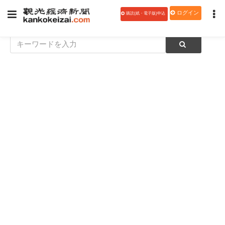
ログイン
購読(紙・電子版)申込