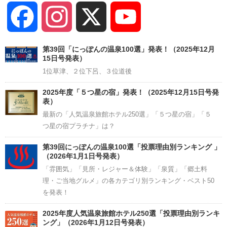
Facebook
Instagram
X
YouTube
Channel
第39回「にっぽんの温泉100選」発表！（2025年12月
15日号発表）
1位草津、２位下呂、３位道後
2025年度「５つ星の宿」発表！（2025年12月15日号発
表）
最新の「人気温泉旅館ホテル250選」「５つ星の宿」「５
つ星の宿プラチナ」は？
第39回にっぽんの温泉100選「投票理由別ランキング 」
（2026年1月1日号発表）
「雰囲気」「見所・レジャー＆体験」「泉質」「郷土料
理・ご当地グルメ」の各カテゴリ別ランキング・ベスト50
を発表！
2025年度人気温泉旅館ホテル250選「投票理由別ランキ
ング」（2026年1月12日号発表）