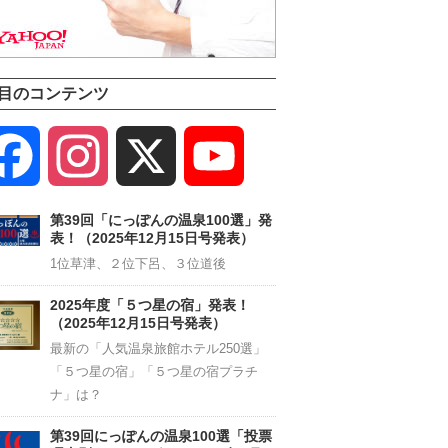
目のコンテンツ
Facebook
Instagram
X
YouTube
Channel
第39回「にっぽんの温泉100選」発
表！（2025年12月15日号発表）
1位草津、２位下呂、３位道後
2025年度「５つ星の宿」発表！
（2025年12月15日号発表）
最新の「人気温泉旅館ホテル250選」
「５つ星の宿」「５つ星の宿プラチ
ナ」は？
第39回にっぽんの温泉100選「投票