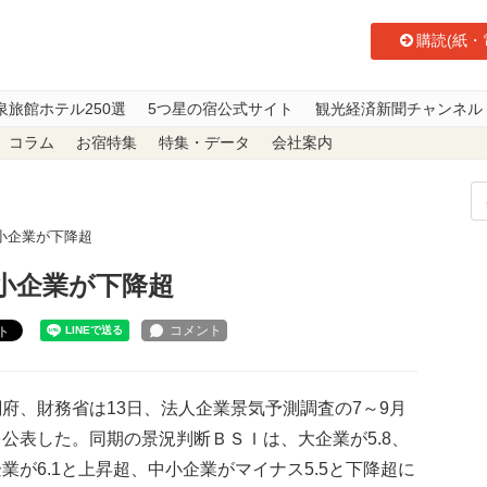
購読(紙・
泉旅館ホテル250選
5つ星の宿公式サイト
観光経済新聞チャンネル
コラム
お宿特集
特集・データ
会社案内
小企業が下降超
小企業が下降超
ト
府、財務省は13日、法人企業景気予測調査の7～9月
公表した。同期の景況判断ＢＳＩは、大企業が5.8、
業が6.1と上昇超、中小企業がマイナス5.5と下降超に