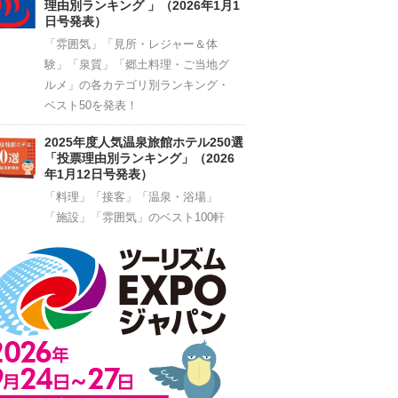
理由別ランキング 」（2026年1月1
日号発表）
「雰囲気」「見所・レジャー＆体
験」「泉質」「郷土料理・ご当地グ
ルメ」の各カテゴリ別ランキング・
ベスト50を発表！
2025年度人気温泉旅館ホテル250選
「投票理由別ランキング」（2026
年1月12日号発表）
「料理」「接客」「温泉・浴場」
「施設」「雰囲気」のベスト100軒