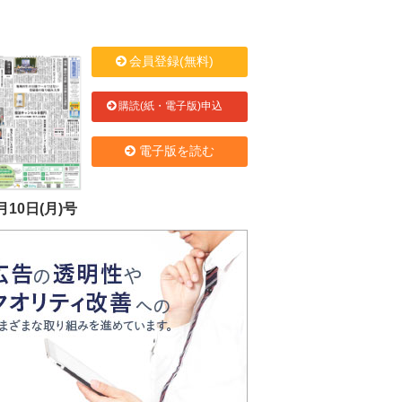
会員登録(無料)
購読(紙・電子版)申込
電子版を読む
月10日(月)号