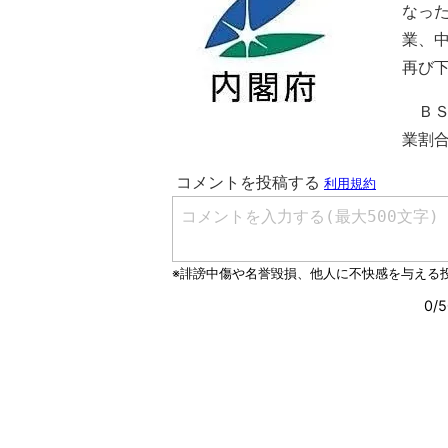
なった
業、
再び
ＢＳ
業割