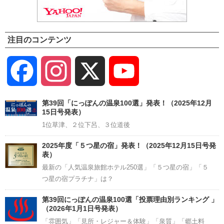
注目のコンテンツ
Facebook
Instagram
X
YouTube
Channel
第39回「にっぽんの温泉100選」発表！（2025年12月
15日号発表）
1位草津、２位下呂、３位道後
2025年度「５つ星の宿」発表！（2025年12月15日号発
表）
最新の「人気温泉旅館ホテル250選」「５つ星の宿」「５
つ星の宿プラチナ」は？
第39回にっぽんの温泉100選「投票理由別ランキング 」
（2026年1月1日号発表）
「雰囲気」「見所・レジャー＆体験」「泉質」「郷土料