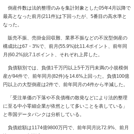
倒産件数は法的整理のみを集計対象とした05年4月以降で
最高となった前月(211件)は下回ったが、5番目の高水準と
なった。
販売不振、売掛金回収難、業界不振などの不況型倒産の
構成比は67・3%で、前月(55.9%)比11.4ポイント、前年同
月(60.2%)比7.1ポイント、それぞれ上昇した。
負債額別では、負債1千万円以上5千万円未満の小規模倒
産が94件で、前年同月(82件)を14.6%上回った。負債100億
円以上の大型倒産は2件で、前年同月の4件から半減した。
「受注単価の下落や不良債権の散発などにより法的整理
に至る中小零細企業が依然として多いことを表している」
と帝国データバンクは分析している。
負債総額は1174億9800万円で、前年同月比72.9%、前月